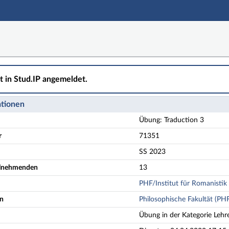
ht in Stud.IP angemeldet.
ationen
Übung: Traduction 3
r
71351
SS 2023
eilnehmenden
13
PHF/Institut für Romanistik 
en
Philosophische Fakultät (PH
Übung in der Kategorie Lehr