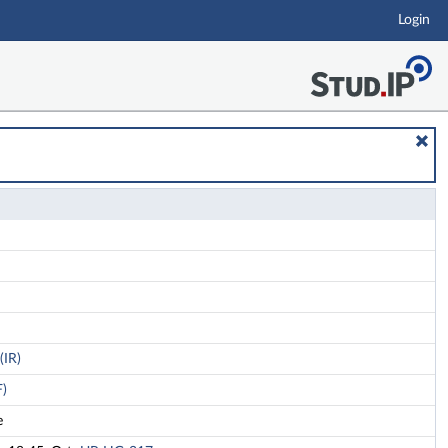
Login
(IR)
F)
e