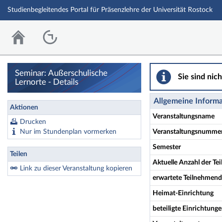
Studienbegleitendes Portal für Präsenzlehre der Universität Rostock
Seminar: Außerschulische
Sie sind nic
Lernorte - Details
Allgemeine Inform
Aktionen
Veranstaltungsname
Drucken
Nur im Stundenplan vormerken
Veranstaltungsnumme
Semester
Teilen
Aktuelle Anzahl der T
Link zu dieser Veranstaltung kopieren
erwartete Teilnehmen
Heimat-Einrichtung
beteiligte Einrichtung