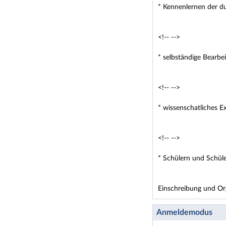
* Kennenlernen der d
<!-- -->
* selbständige Bearbe
<!-- -->
* wissenschatliches 
<!-- -->
* Schülern und Schüle
Einschreibung und Org
Anmeldemodus