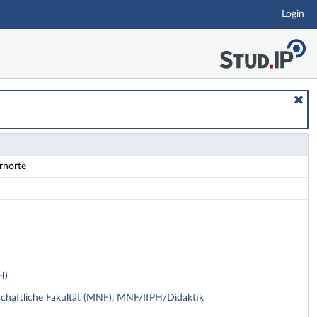
Login
rnorte
H)
haftliche Fakultät (MNF)
,
MNF/IfPH/Didaktik