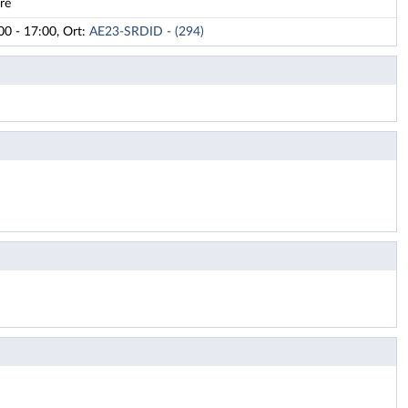
re
00 - 17:00, Ort:
AE23-SRDID - (294)