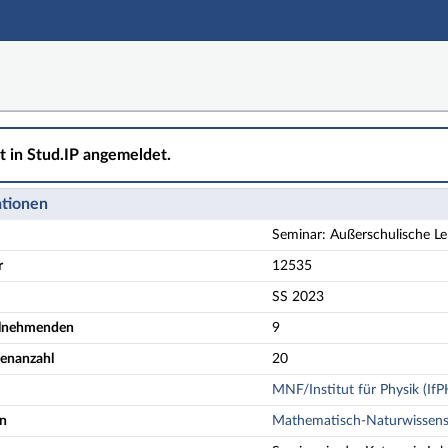
ht in Stud.IP angemeldet.
ationen
Seminar: Außerschulische Le
r
12535
SS 2023
eilnehmenden
9
denanzahl
20
MNF/Institut für Physik (IfP
en
Mathematisch-Naturwissensc