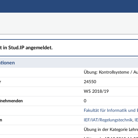
ht in Stud.IP angemeldet.
ationen
Übung: Kontrollsysteme / A
r
24550
WS 2018/19
eilnehmenden
0
Fakultät für Informatik und 
en
IEF/IAT/Regelungstechnik
,
I
Übung in der Kategorie Lehr