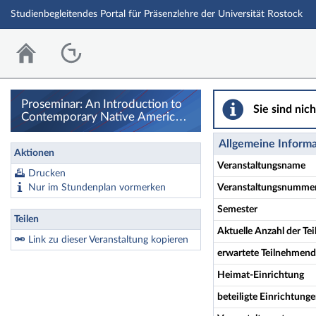
Studienbegleitendes Portal für Präsenzlehre der Universität Rostock
Proseminar: An Introduction to
Sie sind nic
Contemporary Native American
Literature - Details
Allgemeine Inform
Aktionen
Veranstaltungsname
Drucken
Nur im Stundenplan vormerken
Veranstaltungsnumme
Semester
Teilen
Aktuelle Anzahl der T
Link zu dieser Veranstaltung kopieren
erwartete Teilnehmen
Heimat-Einrichtung
beteiligte Einrichtung