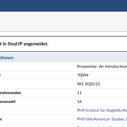
ht in Stud.IP angemeldet.
ationen
Proseminar: An Introduction
r
70094
WS 2020/21
eilnehmenden
11
denanzahl
16
PHF/Institut für Anglistik/Am
en
PHF/IAA/American Studies
,