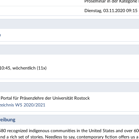
Proseminar in der Kategorie 
Dienstag, 03.11.2020 09:15 
u
10:45, wöchentlich (11x)
Portal für Präsenzlehre der Universität Rostock
rzeichnis WS 2020/2021
k / Amerikanistik
eibung
rwissenschaft
80 recognized indigenous communities in the United States and over 600 i
ädagogik
and a rich set of stories. Needless to say, contemporary fiction offers us 
Berufspädagogik