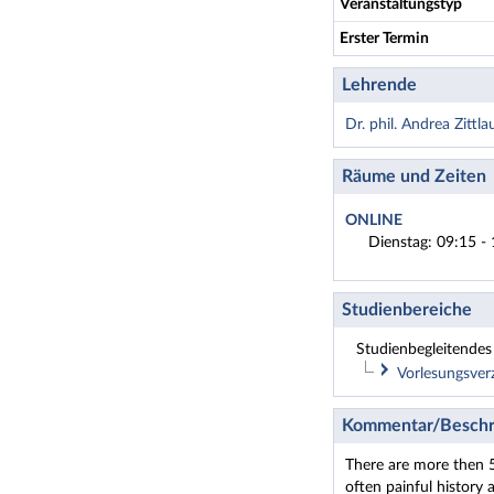
Veranstaltungstyp
Erster Termin
Lehrende
Dr. phil. Andrea Zittla
Räume und Zeiten
ONLINE
Dienstag: 09:15 - 
Studienbereiche
Studienbegleitendes 
Vorlesungsve
Anglisti
Kommentar/Beschr
Literatu
There are more then 5
Berufsp
often painful history 
Master 