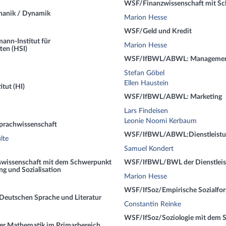
WSF/Finanzwissenschaft mit S
anik / Dynamik
Marion Hesse
WSF/Geld und Kredit
ann-Institut für
Marion Hesse
ten (HSI)
WSF/IfBWL/ABWL: Management
Stefan Göbel
Ellen Haustein
tut (HI)
WSF/IfBWL/ABWL: Marketing
Lars Findeisen
Leonie Noomi Kerbaum
prachwissenschaft
WSF/IfBWL/ABWL:Dienstleist
lte
Samuel Kondert
wissenschaft mit dem Schwerpunkt
WSF/IfBWL/BWL der Dienstleistu
ng und Sozialisation
Marion Hesse
WSF/IfSoz/Empirische Sozialfo
Deutschen Sprache und Literatur
Constantin Reinke
WSF/IfSoz/Soziologie mit dem S
er Mathematik im Primarbereich