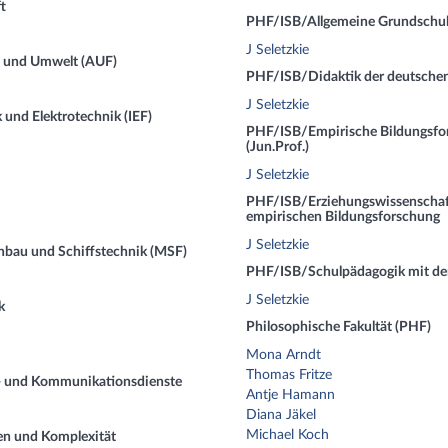
t
PHF/ISB/Allgemeine Grundschulp
J Seletzkie
au und Umwelt (AUF)
PHF/ISB/Didaktik der deutschen
J Seletzkie
k und Elektrotechnik (IEF)
PHF/ISB/Empirische Bildungsfo
(Jun.Prof.)
J Seletzkie
PHF/ISB/Erziehungswissenschaft
empirischen Bildungsforschung
J Seletzkie
nbau und Schiffstechnik (MSF)
PHF/ISB/Schulpädagogik mit de
J Seletzkie
k
Philosophische Fakultät (PHF)
Mona Arndt
Thomas Fritze
- und Kommunikationsdienste
Antje Hamann
Diana Jäkel
Michael Koch
en und Komplexität