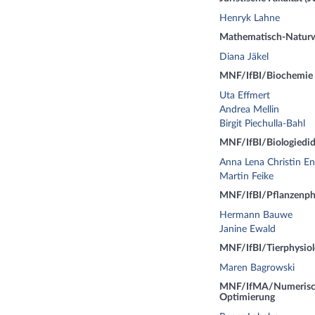
Henryk Lahne
Mathematisch-Naturwi
Diana Jäkel
MNF/IfBI/Biochemie
Uta Effmert
Andrea Mellin
Birgit Piechulla-Bahl
MNF/IfBI/Biologiedid
Anna Lena Christin E
Martin Feike
MNF/IfBI/Pflanzenph
Hermann Bauwe
Janine Ewald
MNF/IfBI/Tierphysiol
Maren Bagrowski
MNF/IfMA/Numerisch
Optimierung