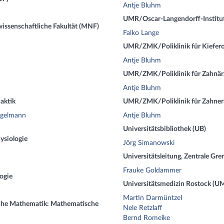
Antje Bluhm
UMR/Oscar-Langendorff-Institut
ssenschaftliche Fakultät (MNF)
Falko Lange
UMR/ZMK/Poliklinik für Kiefer
Antje Bluhm
UMR/ZMK/Poliklinik für Zahnärz
Antje Bluhm
aktik
UMR/ZMK/Poliklinik für Zahnerh
ngelmann
Antje Bluhm
Universitätsbibliothek (UB)
ysiologie
Jörg Simanowski
Universitätsleitung, Zentrale Gr
Frauke Goldammer
ogie
Universitätsmedizin Rostock (U
Martin Darmüntzel
e Mathematik: Mathematische
Nele Retzlaff
Bernd Romeike