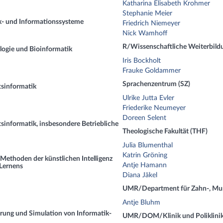
Katharina Elisabeth Krohmer
Stephanie Meier
- und Informationssysteme
Friedrich Niemeyer
Nick Wamhoff
R/Wissenschaftliche Weiterbild
logie und Bioinformatik
Iris Bockholt
Frauke Goldammer
Sprachenzentrum (SZ)
tsinformatik
Ulrike Jutta Evler
Friederike Neumeyer
Doreen Selent
sinformatik, insbesondere Betriebliche
Theologische Fakultät (THF)
Julia Blumenthal
Katrin Gröning
ethoden der künstlichen Intelligenz
Antje Hamann
 Lernens
Diana Jäkel
UMR/Department für Zahn-, Mun
Antje Bluhm
ung und Simulation von Informatik-
UMR/DOM/Klinik und Poliklinik f