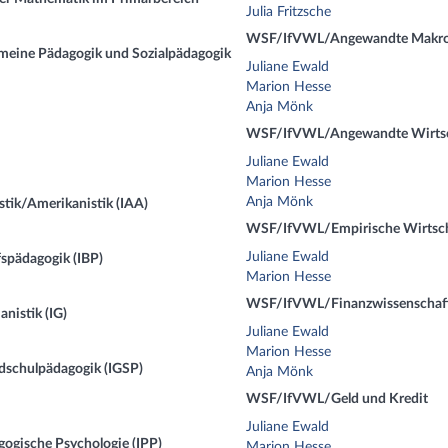
Julia Fritzsche
WSF/IfVWL/Angewandte Makr
emeine Pädagogik und Sozialpädagogik
Juliane Ewald
Marion Hesse
Anja Mönk
WSF/IfVWL/Angewandte Wirtsc
Juliane Ewald
Marion Hesse
Anja Mönk
stik/Amerikanistik (IAA)
WSF/IfVWL/Empirische Wirtschaf
Juliane Ewald
fspädagogik (IBP)
Marion Hesse
WSF/IfVWL/Finanzwissenschaft
nistik (IG)
Juliane Ewald
Marion Hesse
ndschulpädagogik (IGSP)
Anja Mönk
WSF/IfVWL/Geld und Kredit
Juliane Ewald
gogische Psychologie (IPP)
Marion Hesse