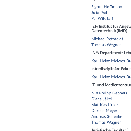
Sigrun Hoffmann
Julia Prahl
Pia Wilsdorf
IEF/Institut für Ange
Datentechnik (IMD)
Michael Rethfeldt
Thomas Wegner
INF/Department: Lebe
Karl-Heinz Meiwes-Br
Interdisziplinäre Fakul
Karl-Heinz Meiwes-Br
IT- und Medienzentru
Nils Philipp Gebbers
Diana Jäkel
Matthias Linke
Doreen Meyer
Andreas Schenkel
Thomas Wagner
Juristische Fakultät (J