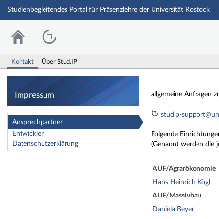
Studienbegleitendes Portal für Präsenzlehre der Universität Rostock
Kontakt
Über Stud.IP
Impressum
allgemeine Anfragen zu 
studip-support@uni
Ansprechpartner
Entwickler
Folgende Einrichtungen 
Datenschutzerklärung
(Genannt werden die j
AUF/Agrarökonomie
Hans Heinrich Kögl
AUF/Massivbau
Daniela Beyer