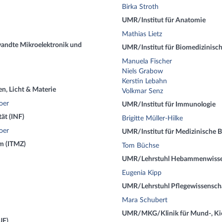
Birka Stroth
UMR/Institut für Anatomie
Mathias Lietz
wandte Mikroelektronik und
UMR/Institut für Biomedizinisch
Manuela Fischer
Niels Grabow
Kerstin Lebahn
n, Licht & Materie
Volkmar Senz
oer
UMR/Institut für Immunologie
tät (INF)
Brigitte Müller-Hilke
oer
UMR/Institut für Medizinische 
m (ITMZ)
Tom Büchse
UMR/Lehrstuhl Hebammenwisse
Eugenia Kipp
UMR/Lehrstuhl Pflegewissensch
Mara Schubert
UMR/MKG/Klinik für Mund-, Kiefe
UF)