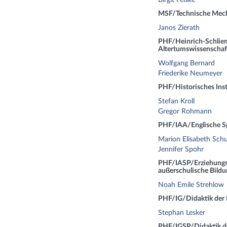
Birgit Felske
MSF/Technische Mech
Janos Zierath
PHF/Heinrich-Schliem
Altertumswissenschaf
Wolfgang Bernard
Friederike Neumeyer
PHF/Historisches Insti
Stefan Kroll
Gregor Rohmann
PHF/IAA/Englische S
Marion Elisabeth Schu
Jennifer Spohr
PHF/IASP/Erziehungs
außerschulische Bildu
Noah Emile Strehlow
PHF/IG/Didaktik der 
Stephan Lesker
PHF/IGSP/Didaktik d