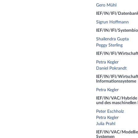
Gero Mühl
IEF/IN/IFI/Datenbank
Sigrun Hoffmann
IEF/IN/IFI/Systembio
Shailendra Gupta
Peggy Sterling
IEF/IN/IFI/Wirtschaf
Petra Kegler
Daniel Pokrandt
IEF/IN/IFI/Wirtschaft
Informationssysteme
Petra Kegler
IEF/IN/VAC/Hybride M
und des maschinellen
Peter Eschholz
Petra Kegler
Julia Prahl
IEF/IN/VAC/Modellier
Systemen