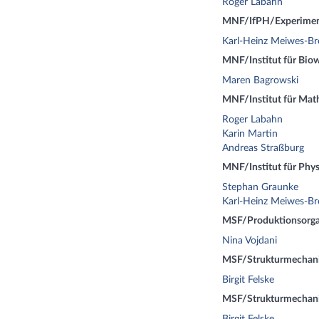
Roger Labahn
MNF/IfPH/Experiment
Karl-Heinz Meiwes-Br
MNF/Institut für Biow
Maren Bagrowski
MNF/Institut für Mat
Roger Labahn
Karin Martin
Andreas Straßburg
MNF/Institut für Phys
Stephan Graunke
Karl-Heinz Meiwes-Br
MSF/Produktionsorgan
Nina Vojdani
MSF/Strukturmechan
Birgit Felske
MSF/Strukturmechani