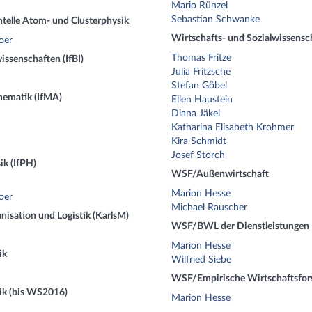
Mario Rünzel
Sebastian Schwanke
elle Atom- und Clusterphysik
Wirtschafts- und Sozialwissensch
oer
Thomas Fritze
issenschaften (IfBI)
Julia Fritzsche
Stefan Göbel
hematik (IfMA)
Ellen Haustein
Diana Jäkel
Katharina Elisabeth Krohmer
Kira Schmidt
Josef Storch
ik (IfPH)
WSF/Außenwirtschaft
Marion Hesse
oer
Michael Rauscher
isation und Logistik (KarlsM)
WSF/BWL der Dienstleistungen
Marion Hesse
ik
Wilfried Siebe
WSF/Empirische Wirtschaftsfo
k (bis WS2016)
Marion Hesse